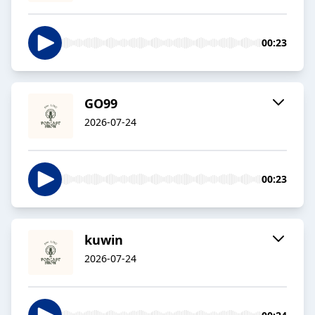
00:23
GO99
2026-07-24
00:23
kuwin
2026-07-24