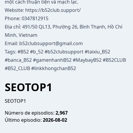
một cách thuận tiện và mạch lạc.
Website:
https://b52club.support/
Phone: 0347812915
Địa chỉ: 491/50 QL13, Phường 26, Bình Thạnh, Hồ Chí
Minh, Vietnam
Email:
b52clubsupport@gmail.com
Tags: #B52 #b_52 #b52clubsupport #taixiu_B52
#banca_B52 #gamenhanhB52 #MaybayB52 #B52CLUB
#B52_CLUB #linkkhongchanB52
SEOTOP1
SEOTOP1
Número de episodios:
2,967
Último episodio:
2026-08-02