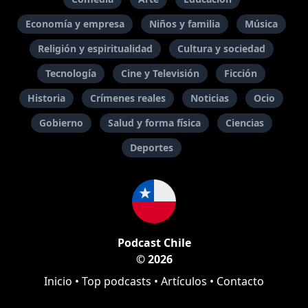
Economía y empresa
Niños y familia
Música
Religión y espiritualidad
Cultura y sociedad
Tecnología
Cine y Televisión
Ficción
Historia
Crímenes reales
Noticias
Ocio
Gobierno
Salud y forma física
Ciencias
Deportes
Podcast Chile
© 2026
Inicio
•
Top podcasts
•
Artículos
•
Contacto