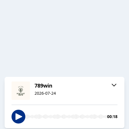
789win
2026-07-24
00:18