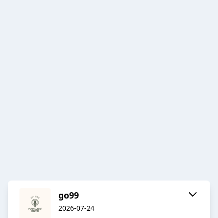
go99
2026-07-24