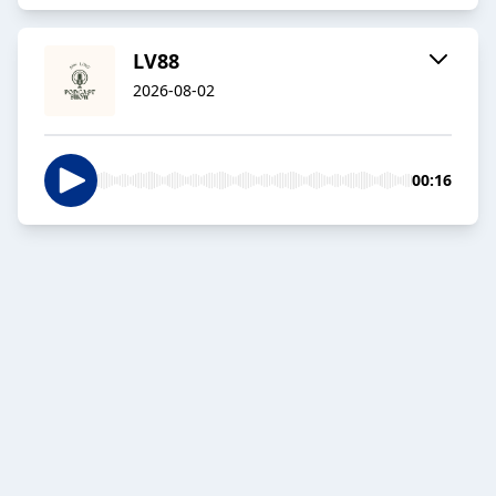
LV88
2026-08-02
00:16