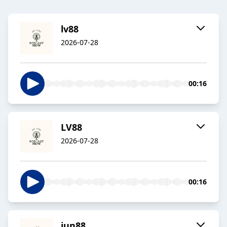
lv88
2026-07-28
00:16
LV88
2026-07-28
00:16
jun88