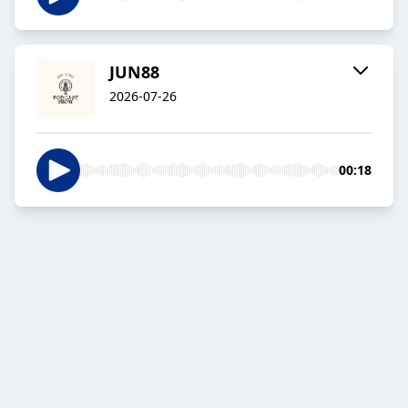
JUN88
2026-07-26
00:18