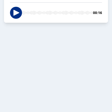
00:16