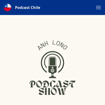
Podcast Chile