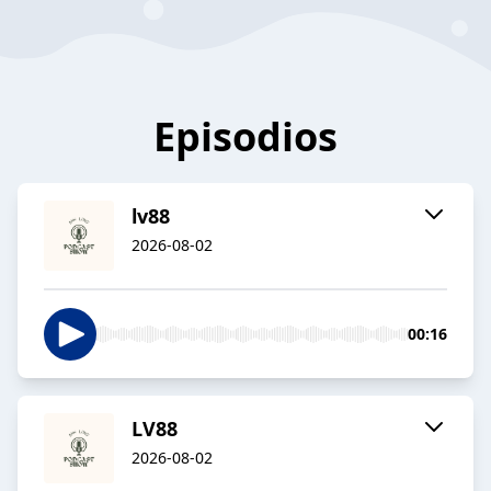
Episodios
lv88
2026-08-02
00:16
LV88
2026-08-02