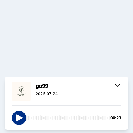
go99
2026-07-24
00:23