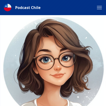
Podcast Chile