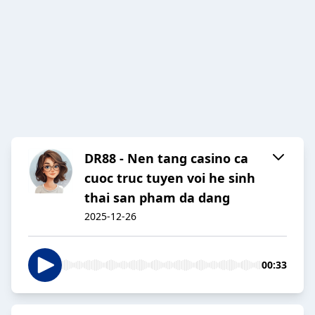
DR88 - Nen tang casino ca
cuoc truc tuyen voi he sinh
thai san pham da dang
2025-12-26
00:33