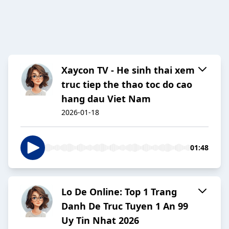
Xaycon TV - He sinh thai xem
truc tiep the thao toc do cao
hang dau Viet Nam
2026-01-18
01:48
Lo De Online: Top 1 Trang
Danh De Truc Tuyen 1 An 99
Uy Tin Nhat 2026