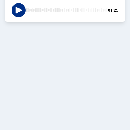
01:25