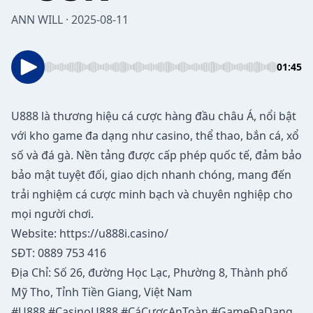
ANN WILL · 2025-08-11
01:45
U888 là thương hiệu cá cược hàng đầu châu Á, nổi bật
với kho game đa dạng như casino, thể thao, bắn cá, xổ
số và đá gà. Nền tảng được cấp phép quốc tế, đảm bảo
bảo mật tuyệt đối, giao dịch nhanh chóng, mang đến
trải nghiệm cá cược minh bạch và chuyên nghiệp cho
mọi người chơi.
Website:
https://u888i.casino/
SĐT: 0889 753 416
Địa Chỉ: Số 26, đường Học Lạc, Phường 8, Thành phố
Mỹ Tho, Tỉnh Tiền Giang, Việt Nam
#U888 #CasinoU888 #CáCượcAnToàn #GameĐaDạng