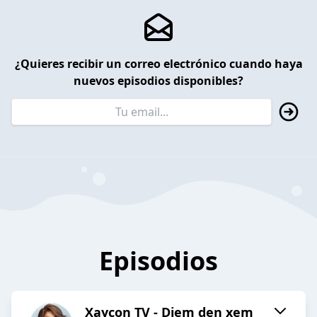
¿Quieres recibir un correo electrónico cuando haya
nuevos episodios disponibles?
Episodios
Xaycon TV - Diem den xem