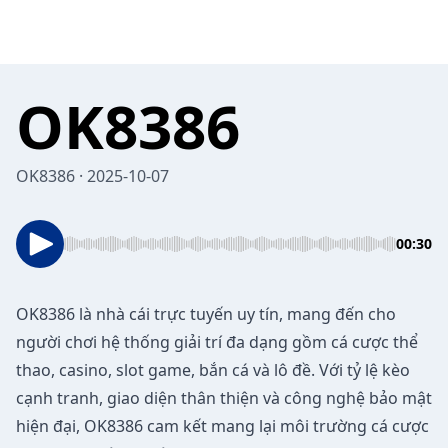
OK8386
OK8386 · 2025-10-07
00:30
OK8386
là nhà cái trực tuyến uy tín, mang đến cho
người chơi hệ thống giải trí đa dạng gồm cá cược thể
thao, casino, slot game, bắn cá và lô đề. Với tỷ lệ kèo
cạnh tranh, giao diện thân thiện và công nghệ bảo mật
hiện đại, OK8386 cam kết mang lại môi trường cá cược