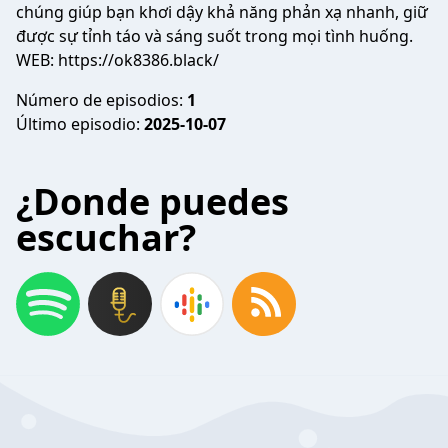
chúng giúp bạn khơi dậy khả năng phản xạ nhanh, giữ
được sự tỉnh táo và sáng suốt trong mọi tình huống.
WEB:
https://ok8386.black/
Número de episodios:
1
Último episodio:
2025-10-07
¿Donde puedes
escuchar?