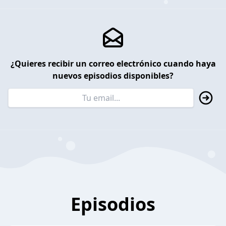
¿Quieres recibir un correo electrónico cuando haya
nuevos episodios disponibles?
Episodios