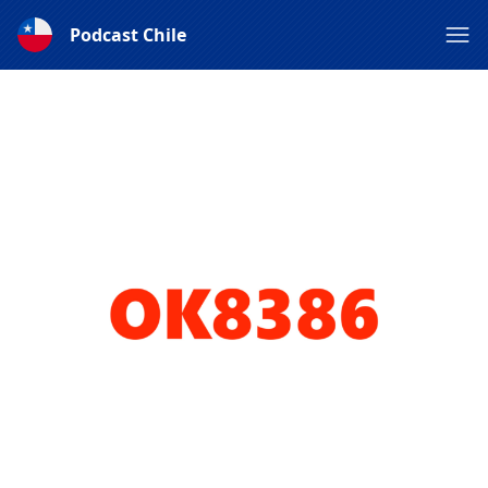
Podcast Chile