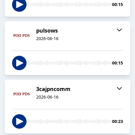
00:15
pulsows
2026-06-16
00:15
3cajpncomm
2026-06-16
00:23