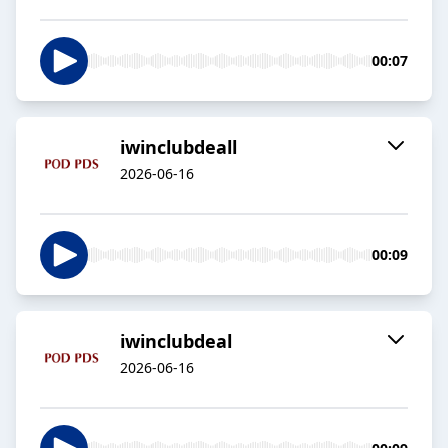
00:07
iwinclubdeall
2026-06-16
00:09
iwinclubdeal
2026-06-16