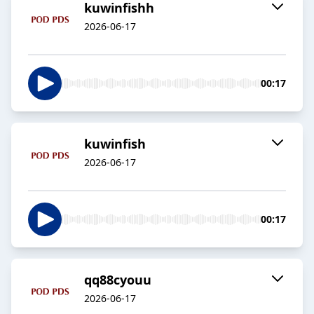
kuwinfishh
2026-06-17
00:17
kuwinfish
2026-06-17
00:17
qq88cyouu
2026-06-17