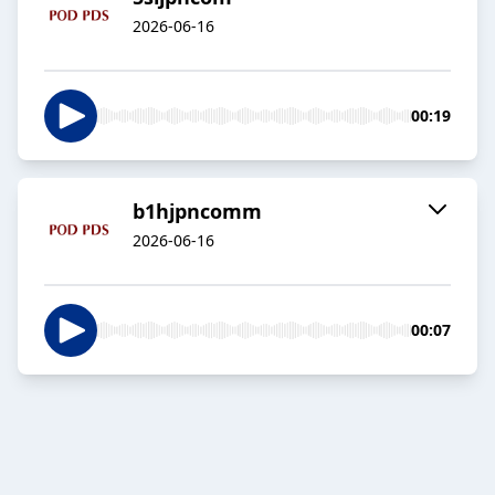
2026-06-16
00:19
b1hjpncomm
2026-06-16
00:07