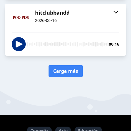
hitclubbandd
2026-06-16
00:16
Carga más
Comedia
Arte
Educación