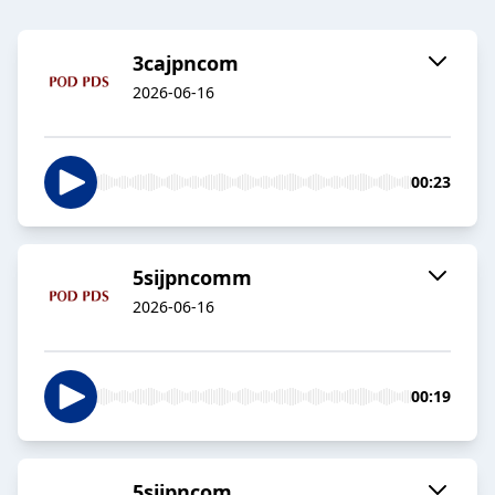
3cajpncom
2026-06-16
00:23
5sijpncomm
2026-06-16
00:19
5sijpncom