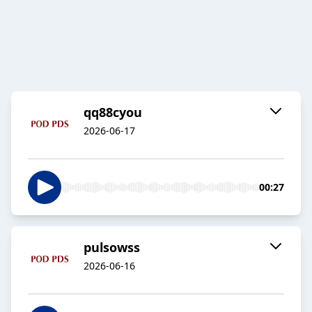
qq88cyou
2026-06-17
00:27
pulsowss
2026-06-16