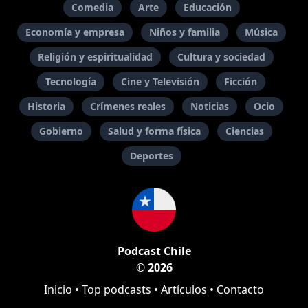
Comedia
Arte
Educación
Economía y empresa
Niños y familia
Música
Religión y espiritualidad
Cultura y sociedad
Tecnología
Cine y Televisión
Ficción
Historia
Crímenes reales
Noticias
Ocio
Gobierno
Salud y forma física
Ciencias
Deportes
Podcast Chile
© 2026
Inicio
•
Top podcasts
•
Artículos
•
Contacto