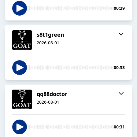
00:29
s8t1green
2026-08-01
00:33
qq88doctor
2026-08-01
00:31