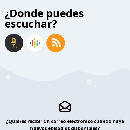
¿Donde puedes
escuchar?
¿Quieres recibir un correo electrónico cuando haya
nuevos episodios disponibles?