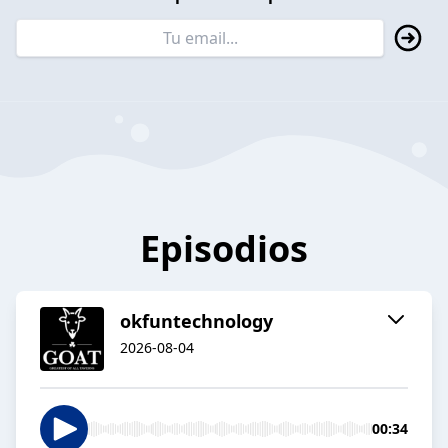
Episodios
okfuntechnology
2026-08-04
00:34