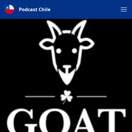
Podcast Chile