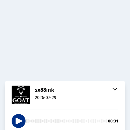
sx88ink
2026-07-29
00:31