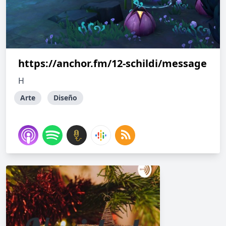
https://anchor.fm/12-schildi/message
H
Arte
Diseño