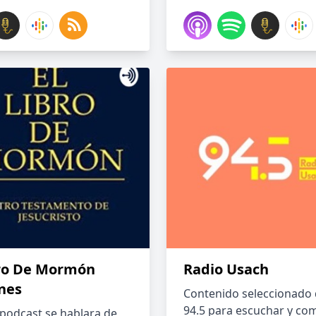
bro De Mormón
Radio Usach
nes
Contenido seleccionado 
94.5 para escuchar y com
 podcast se hablara de