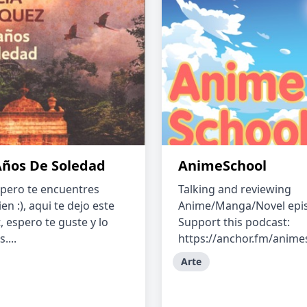
Años De Soledad
AnimeSchool
spero te encuentres
Talking and reviewing
en :), aqui te dejo este
Anime/Manga/Novel epi
, espero te guste y lo
Support this podcast:
....
https://anchor.fm/animes
Arte