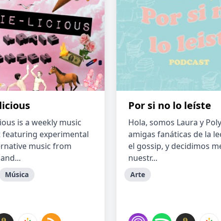
licious
Por si no lo leíste
cious is a weekly music
Hola, somos Laura y Poly
 featuring experimental
amigas fanáticas de la le
ernative music from
el gossip, y decidimos m
and...
nuestr...
Música
Arte