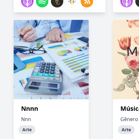
Nnnn
Músic
Nnn
Gênero 
Arte
Arte