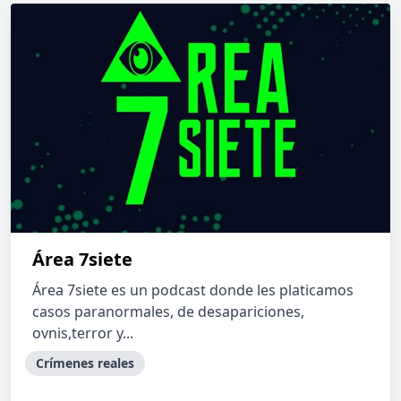
Área 7siete
Área 7siete es un podcast donde les platicamos
casos paranormales, de desapariciones,
ovnis,terror y...
Crímenes reales