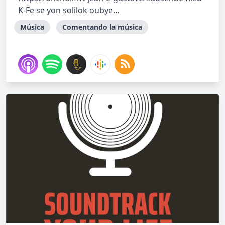
K-Fe se yon solilok oubye...
Música
Comentando la música