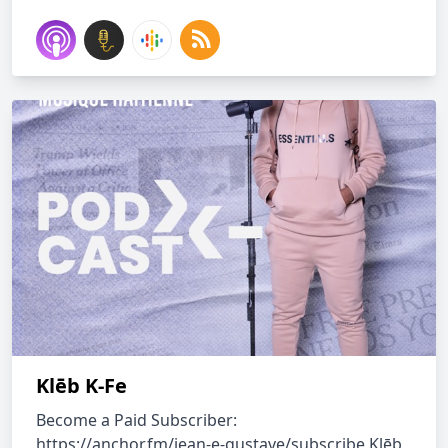
Klēb K-Fe
Become a Paid Subscriber:
https://anchor.fm/jean-e-gustave/subscribe Klēb