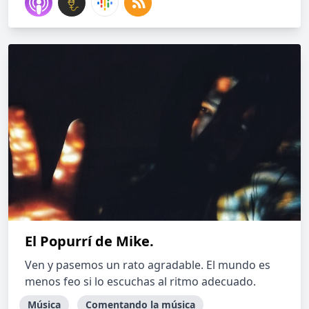
El Popurrí de Mike.
Ven y pasemos un rato agradable. El mundo es
menos feo si lo escuchas al ritmo adecuado.
Música
Comentando la música