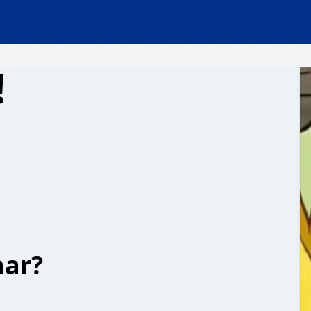
!
har?