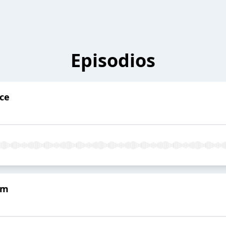
Episodios
ce
am