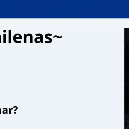
ilenas~
har?