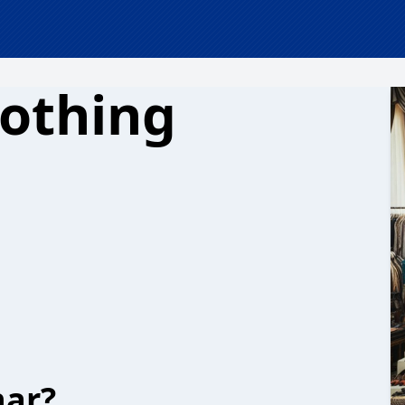
lothing
har?