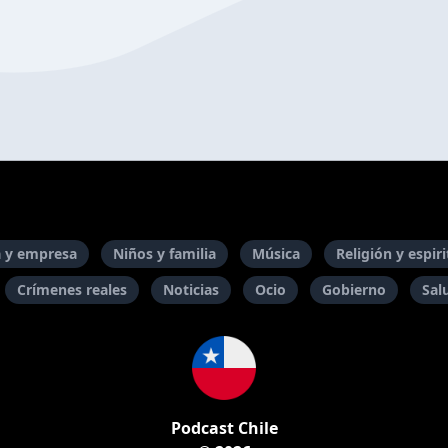
 y empresa
Niños y familia
Música
Religión y espir
Crímenes reales
Noticias
Ocio
Gobierno
Sal
Podcast Chile