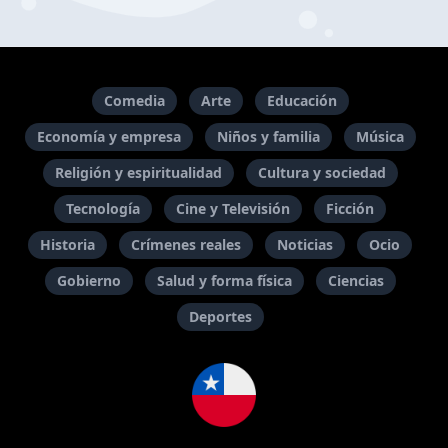
Comedia
Arte
Educación
Economía y empresa
Niños y familia
Música
Religión y espiritualidad
Cultura y sociedad
Tecnología
Cine y Televisión
Ficción
Historia
Crímenes reales
Noticias
Ocio
Gobierno
Salud y forma física
Ciencias
Deportes