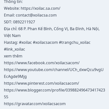
Thông tin:
Website:
https://xoilac.sa.com/
Email:
contact@xoilacsa.com
SĐT: 0892211927
Địa chỉ: 68 P. Phan Kế Bính, Cống Vị, Ba Đình, Hà Nội,
Việt Nam
Hastag: #xoilac #xoilacsacom #trangchu_xoilac
#link_xoilac
xem thêm
https://www.facebook.com/xoilacsacom/
https://www.youtube.com/channel/UCh_dxwQcu9vgU
EcAgde9Mjg
https://www.pinterest.com/xoilacsacom/
https://www.blogger.com/profile/039882496473417423
55
https://gravatar.com/xoilacsacom