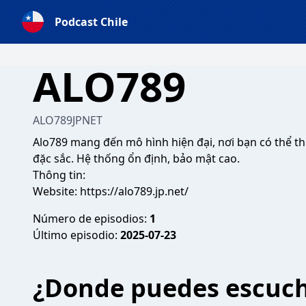
Podcast Chile
ALO789
ALO789JPNET
Alo789
mang đến mô hình hiện đại, nơi bạn có thể th
đặc sắc. Hệ thống ổn định, bảo mật cao.
Thông tin:
Website:
https://alo789.jp.net/
Número de episodios:
1
Último episodio:
2025-07-23
¿Donde puedes escuc