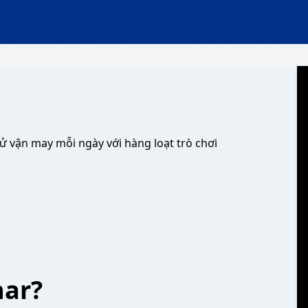
ử vận may mỗi ngày với hàng loạt trò chơi
har?