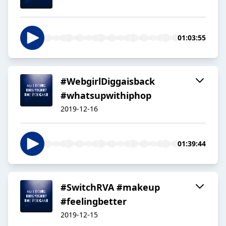
01:03:55
#WebgirlDiggaisback
#whatsupwithiphop
2019-12-16
01:39:44
#SwitchRVA #makeup
#feelingbetter
2019-12-15