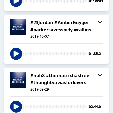
01:38:09
#23Jordan #AmberGuyger
#parkersavesspidy #callins
2019-10-07
01:35:21
#noh8 #thematrixhasfree
#thoughtvawasforlovers
2019-09-29
02:44:01