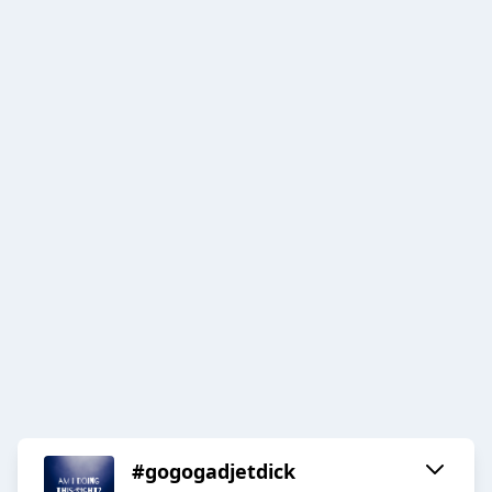
#gogogadjetdick