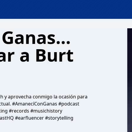
Ganas...
r a Burt
ch y aprovecha conmigo la ocasión para
 actual. #AmanecíConGanas #podcast
ting #records #musichistory
stHQ #earfluencer #storytelling