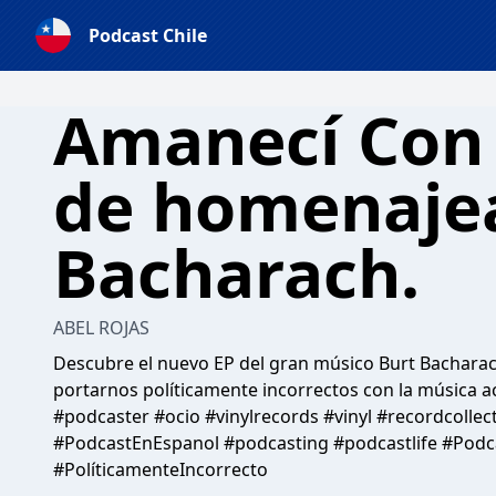
Podcast Chile
Amanecí Con 
de homenajea
Bacharach.
ABEL ROJAS
Descubre el nuevo EP del gran músico Burt Bachara
portarnos políticamente incorrectos con la música
#podcaster #ocio #vinylrecords #vinyl #recordcollec
#PodcastEnEspanol #podcasting #podcastlife #Podca
#PolíticamenteIncorrecto