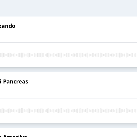
nzando
á Pancreas
n Amarilys