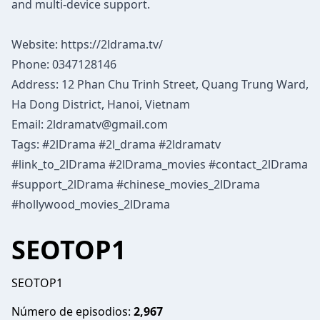
and multi-device support.
Website:
https://2ldrama.tv/
Phone: 0347128146
Address: 12 Phan Chu Trinh Street, Quang Trung Ward,
Ha Dong District, Hanoi, Vietnam
Email:
2ldramatv@gmail.com
Tags: #2lDrama #2l_drama #2ldramatv
#link_to_2lDrama #2lDrama_movies #contact_2lDrama
#support_2lDrama #chinese_movies_2lDrama
#hollywood_movies_2lDrama
SEOTOP1
SEOTOP1
Número de episodios:
2,967