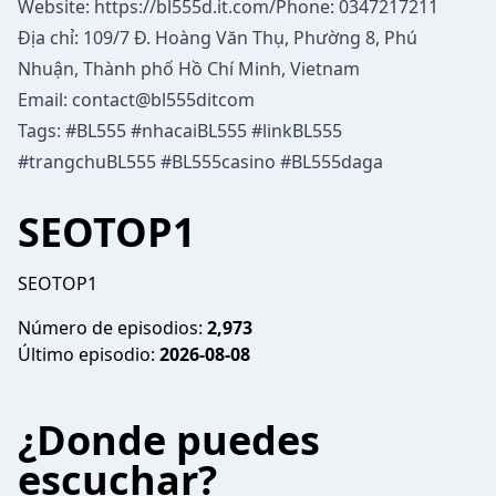
Website:
https://bl555d.it.com/
Phone: 0347217211
Địa chỉ: 109/7 Đ. Hoàng Văn Thụ, Phường 8, Phú
Nhuận, Thành phố Hồ Chí Minh, Vietnam
Email: contact@bl555ditcom
Tags: #BL555 #nhacaiBL555 #linkBL555
#trangchuBL555 #BL555casino #BL555daga
SEOTOP1
SEOTOP1
Número de episodios:
2,973
Último episodio:
2026-08-08
¿Donde puedes
escuchar?