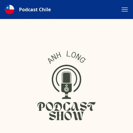
Podcast Chile