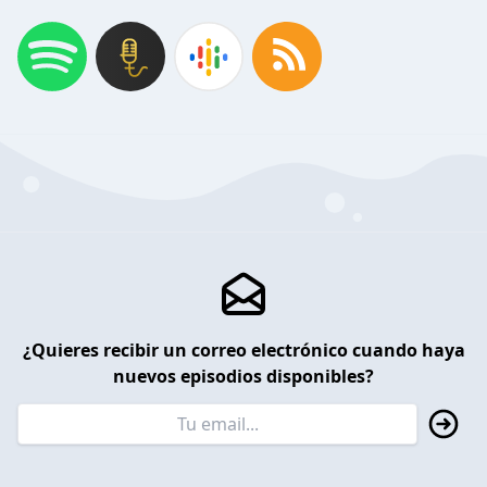
¿Quieres recibir un correo electrónico cuando haya
nuevos episodios disponibles?