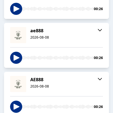
00:26
ae888
2026-08-08
00:26
AE888
2026-08-08
00:26