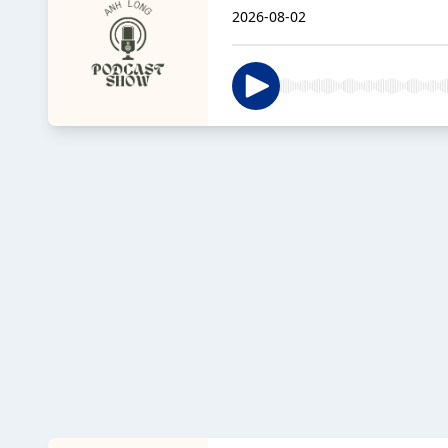
2026-08-02