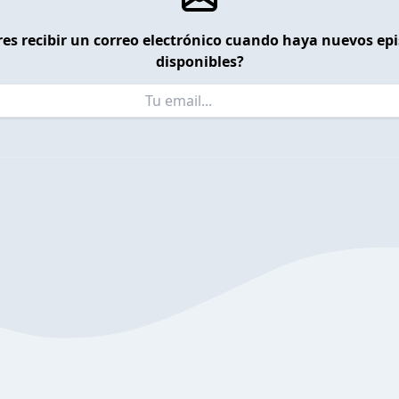
es recibir un correo electrónico cuando haya nuevos ep
disponibles?