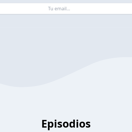
Episodios