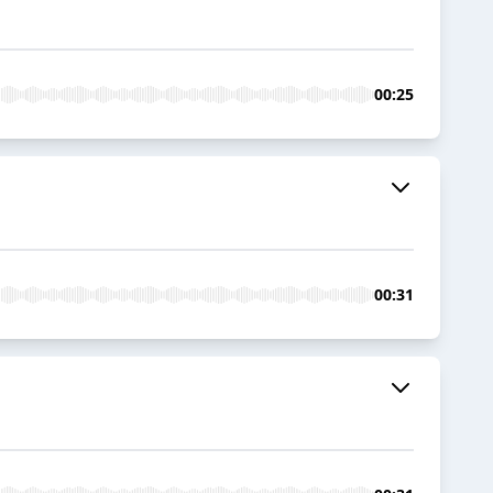
00:25
00:31