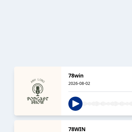
78win
2026-08-02
78WIN