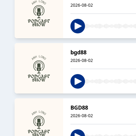
2026-08-02
bgd88
2026-08-02
BGD88
2026-08-02