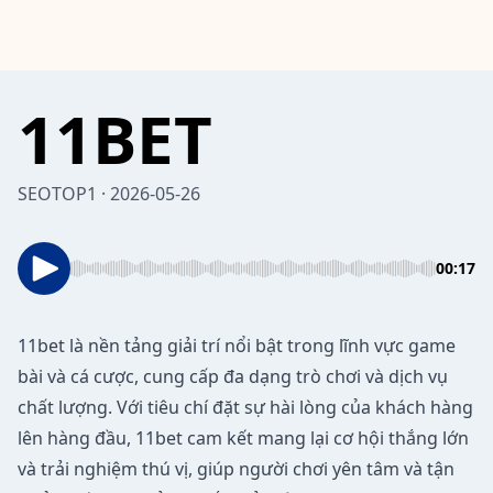
11BET
SEOTOP1 · 2026-05-26
00:17
11bet
là nền tảng giải trí nổi bật trong lĩnh vực game
bài và cá cược, cung cấp đa dạng trò chơi và dịch vụ
chất lượng. Với tiêu chí đặt sự hài lòng của khách hàng
lên hàng đầu, 11bet cam kết mang lại cơ hội thắng lớn
và trải nghiệm thú vị, giúp người chơi yên tâm và tận