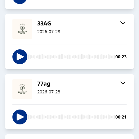
33AG
2026-07-28
00:23
77ag
2026-07-28
00:21