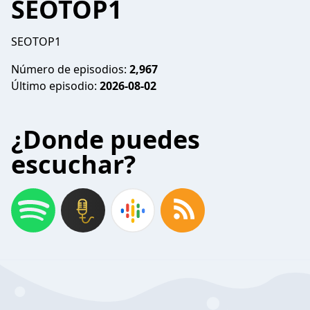
SEOTOP1
SEOTOP1
Número de episodios:
2,967
Último episodio:
2026-08-02
¿Donde puedes
escuchar?