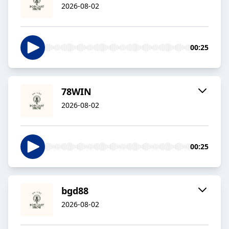
2026-08-02
00:25
78WIN
2026-08-02
00:25
bgd88
2026-08-02