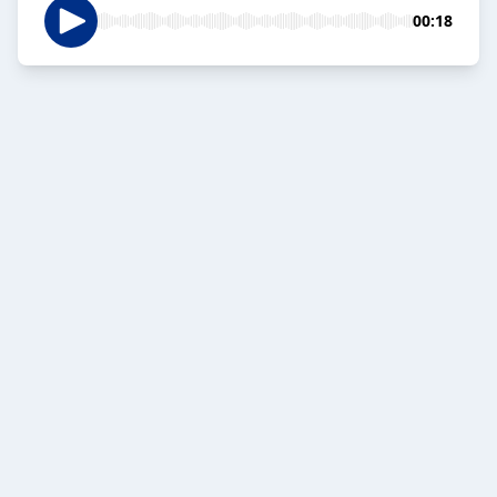
00:18