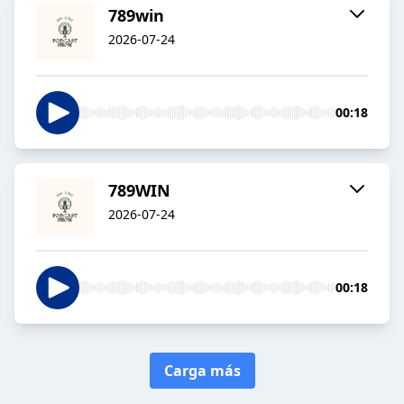
789win
2026-07-24
00:18
789WIN
2026-07-24
00:18
Carga más