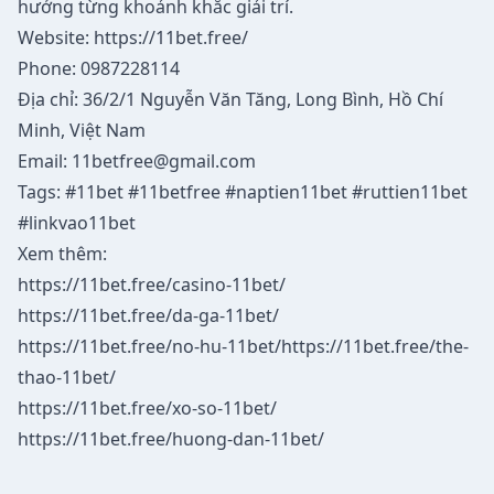
hưởng từng khoảnh khắc giải trí.
Website:
https://11bet.free/
Phone: 0987228114
Địa chỉ: 36/2/1 Nguyễn Văn Tăng, Long Bình, Hồ Chí
Minh, Việt Nam
Email:
11betfree@gmail.com
Tags: #11bet #11betfree #naptien11bet #ruttien11bet
#linkvao11bet
Xem thêm:
https://11bet.free/casino-11bet/
https://11bet.free/da-ga-11bet/
https://11bet.free/no-hu-11bet/
https://11bet.free/the-
thao-11bet/
https://11bet.free/xo-so-11bet/
https://11bet.free/huong-dan-11bet/