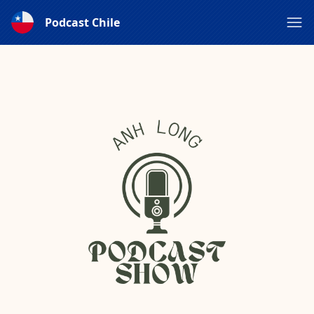
Podcast Chile