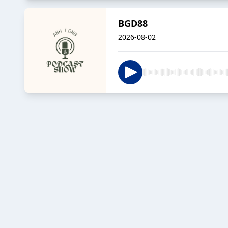
BGD88
2026-08-02