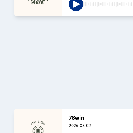
78win
2026-08-02