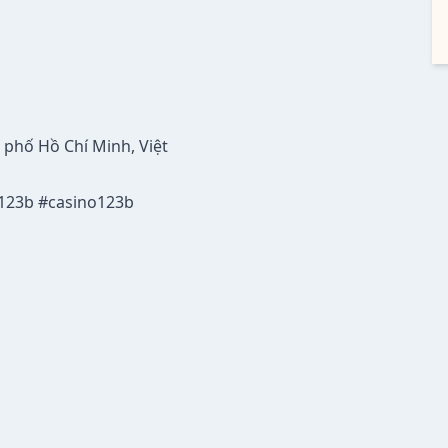
 phố Hồ Chí Minh, Việt
123b #casino123b