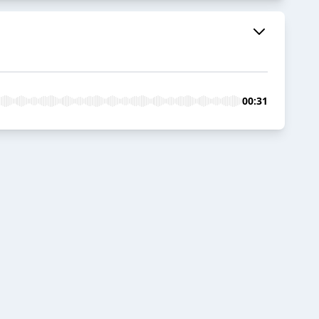
00:31