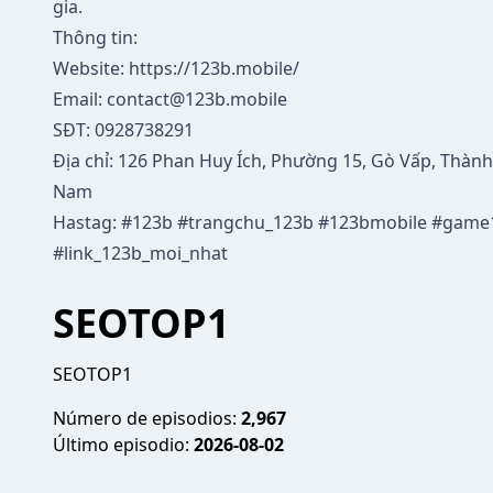
gia.
Thông tin:
Website:
https://123b.mobile/
Email:
contact@123b.mobile
SĐT: 0928738291
Địa chỉ: 126 Phan Huy Ích, Phường 15, Gò Vấp, Thành
Nam
Hastag: #123b #trangchu_123b #123bmobile #game
#link_123b_moi_nhat
SEOTOP1
SEOTOP1
Número de episodios:
2,967
Último episodio:
2026-08-02