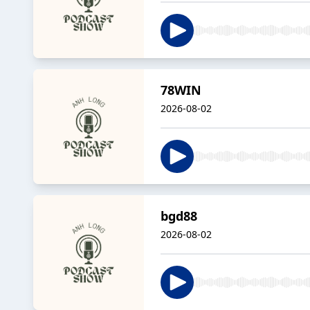
78WIN
2026-08-02
bgd88
2026-08-02