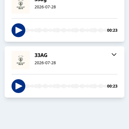
2026-07-28
00:23
33AG
2026-07-28
00:23