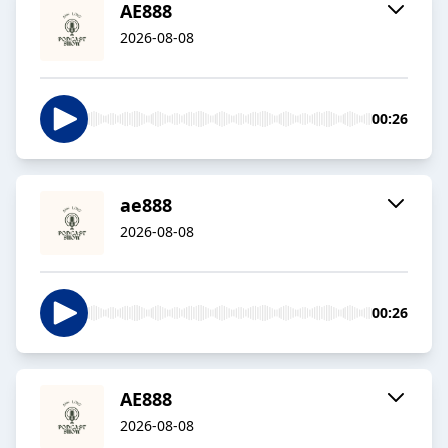
AE888
2026-08-08
00:26
ae888
2026-08-08
00:26
AE888
2026-08-08