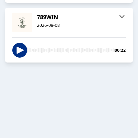
789WIN
2026-08-08
00:22