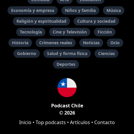
Economía y empresa
Niños y familia
Música
Religión y espiritualidad
Cultura y sociedad
Tecnología
Cine y Televisión
Ficción
Historia
Crímenes reales
Noticias
Ocio
Gobierno
Salud y forma física
Ciencias
Deportes
Podcast Chile
© 2026
Inicio
•
Top podcasts
•
Artículos
•
Contacto