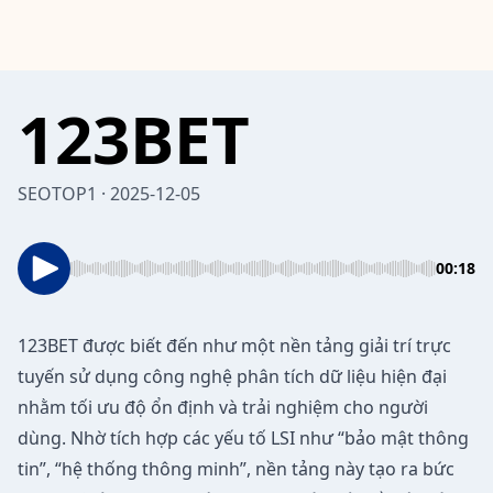
123BET
SEOTOP1 · 2025-12-05
00:18
123BET
được biết đến như một nền tảng giải trí trực
tuyến sử dụng công nghệ phân tích dữ liệu hiện đại
nhằm tối ưu độ ổn định và trải nghiệm cho người
dùng. Nhờ tích hợp các yếu tố LSI như “bảo mật thông
tin”, “hệ thống thông minh”, nền tảng này tạo ra bức