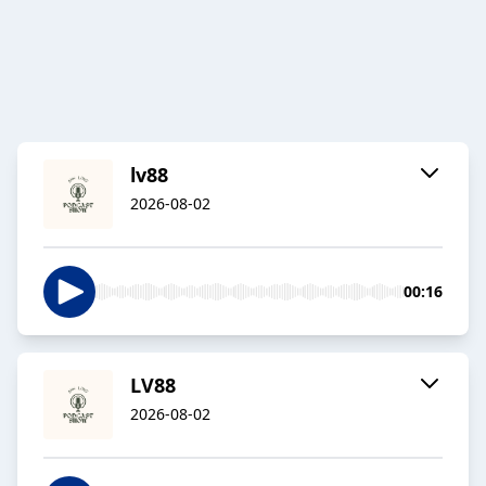
lv88
2026-08-02
00:16
LV88
2026-08-02