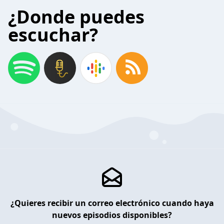
¿Donde puedes
escuchar?
¿Quieres recibir un correo electrónico cuando haya
nuevos episodios disponibles?