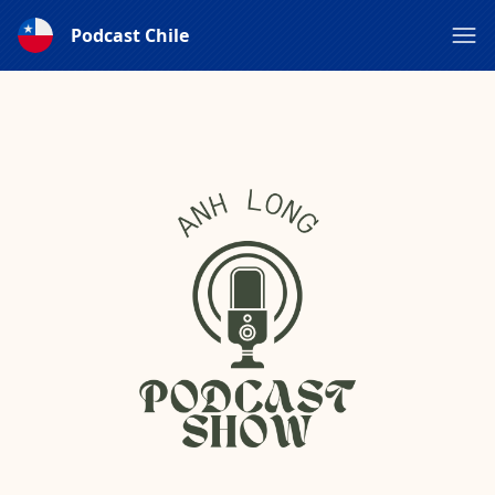
Podcast Chile