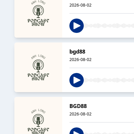
2026-08-02
bgd88
2026-08-02
BGD88
2026-08-02