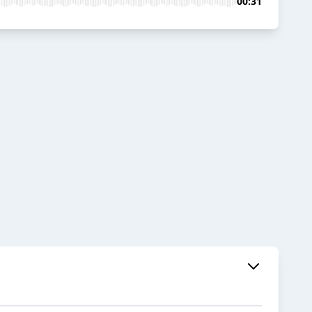
00:31