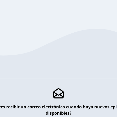
es recibir un correo electrónico cuando haya nuevos ep
disponibles?