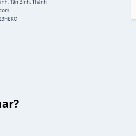
nh, Tân Bình, Thành
.com
123HERO
har?