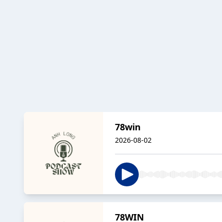
78win
2026-08-02
78WIN