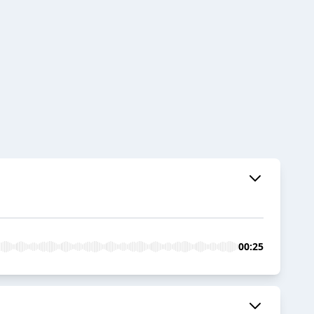
00:25