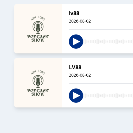
lv88
2026-08-02
LV88
2026-08-02