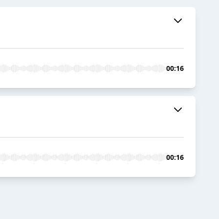
00:16
00:16