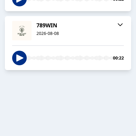
789WIN
2026-08-08
00:22