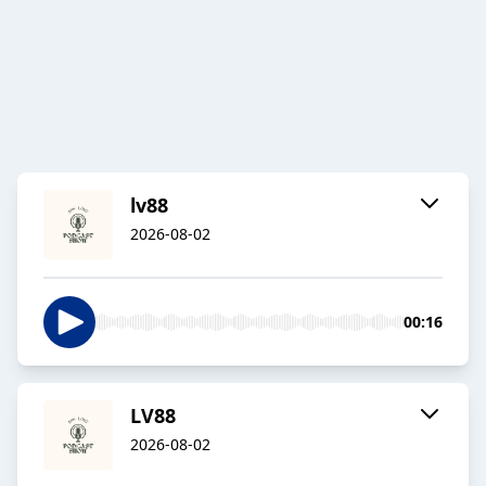
lv88
2026-08-02
00:16
LV88
2026-08-02