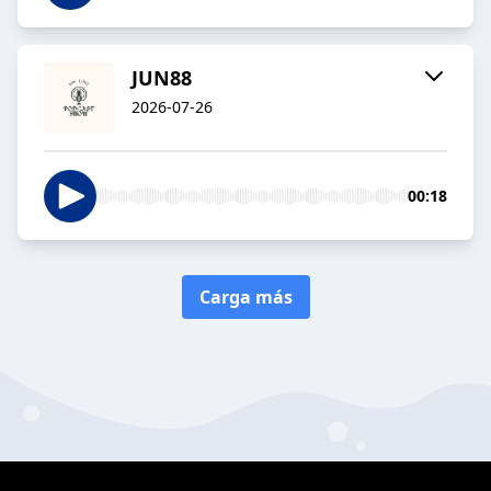
JUN88
2026-07-26
00:18
Carga más