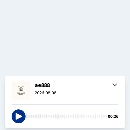
ae888
2026-08-08
00:26