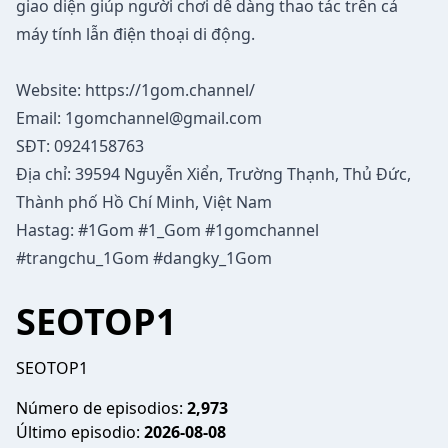
giao diện giúp người chơi dễ dàng thao tác trên cả
máy tính lẫn điện thoại di động.
Website:
https://1gom.channel/
Email:
1gomchannel@gmail.com
SĐT: 0924158763
Địa chỉ: 39594 Nguyễn Xiển, Trường Thạnh, Thủ Đức,
Thành phố Hồ Chí Minh, Việt Nam
Hastag: #1Gom #1_Gom #1gomchannel
#trangchu_1Gom #dangky_1Gom
SEOTOP1
SEOTOP1
Número de episodios:
2,973
Último episodio:
2026-08-08