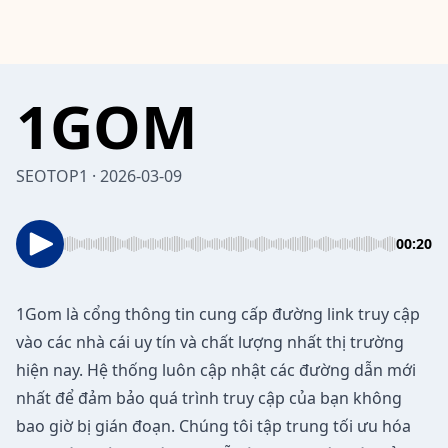
1GOM
SEOTOP1 · 2026-03-09
00:20
1Gom
là cổng thông tin cung cấp đường link truy cập
vào các nhà cái uy tín và chất lượng nhất thị trường
hiện nay. Hệ thống luôn cập nhật các đường dẫn mới
nhất để đảm bảo quá trình truy cập của bạn không
bao giờ bị gián đoạn. Chúng tôi tập trung tối ưu hóa