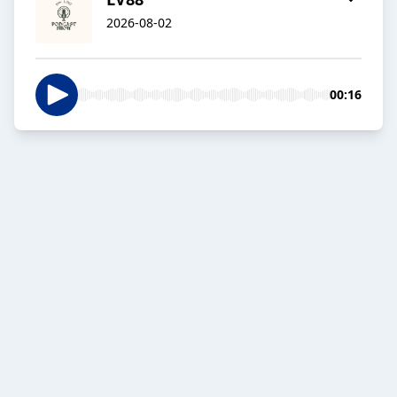
2026-08-02
00:16