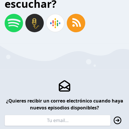
escuchar?
¿Quieres recibir un correo electrónico cuando haya
nuevos episodios disponibles?