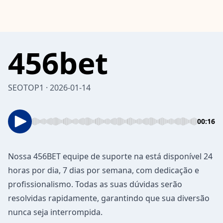
456bet
SEOTOP1 · 2026-01-14
00:16
Nossa
456BET
equipe de suporte na está disponível 24
horas por dia, 7 dias por semana, com dedicação e
profissionalismo. Todas as suas dúvidas serão
resolvidas rapidamente, garantindo que sua diversão
nunca seja interrompida.