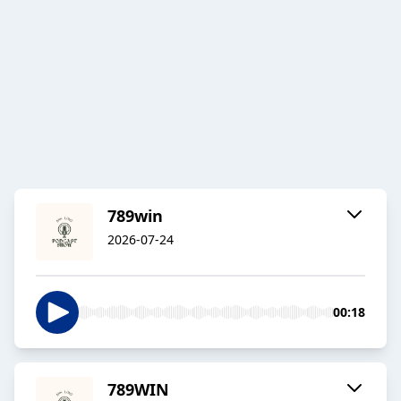
789win
2026-07-24
00:18
789WIN