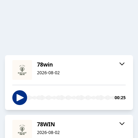
78win
2026-08-02
00:25
78WIN
2026-08-02