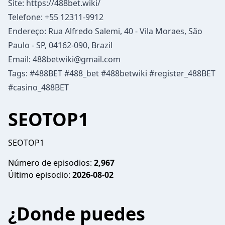
Site:
https://488bet.wiki/
Telefone: +55 12311-9912
Endereço: Rua Alfredo Salemi, 40 - Vila Moraes, São
Paulo - SP, 04162-090, Brazil
Email:
488betwiki@gmail.com
Tags: #488BET #488_bet #488betwiki #register_488BET
#casino_488BET
SEOTOP1
SEOTOP1
Número de episodios:
2,967
Último episodio:
2026-08-02
¿Donde puedes