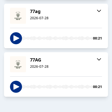
77ag
2026-07-28
00:21
77AG
2026-07-28
00:21