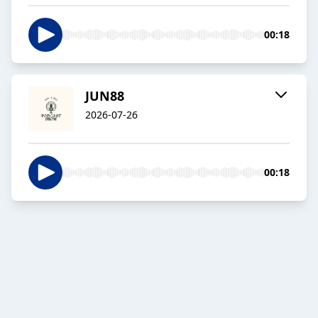
00:18
JUN88
2026-07-26
00:18