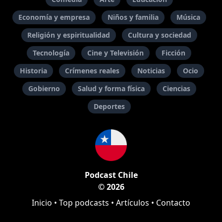
Economía y empresa
Niños y familia
Música
Religión y espiritualidad
Cultura y sociedad
Tecnología
Cine y Televisión
Ficción
Historia
Crímenes reales
Noticias
Ocio
Gobierno
Salud y forma física
Ciencias
Deportes
Podcast Chile
© 2026
Inicio
•
Top podcasts
•
Artículos
•
Contacto