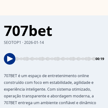
707bet
SEOTOP1 · 2026-01-14
00:19
707BET
é um espaço de entretenimento online
construído com foco em estabilidade, agilidade e
experiência inteligente. Com sistema otimizado,
operação transparente e abordagem moderna, a
707BET entrega um ambiente confiável e dinâmico