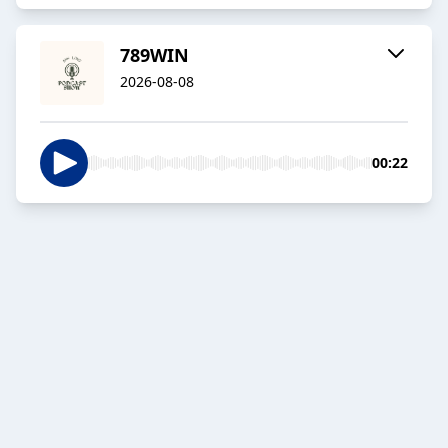
789WIN
2026-08-08
00:22