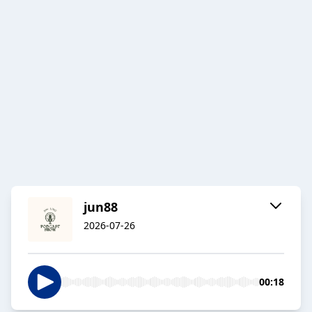
jun88
2026-07-26
00:18