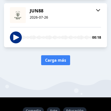
JUN88
2026-07-26
00:18
Carga más
Comedia
Arte
Educación