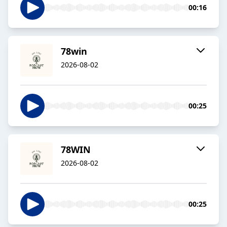
00:16
78win
2026-08-02
00:25
78WIN
2026-08-02
00:25