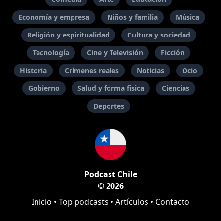
Economía y empresa
Niños y familia
Música
Religión y espiritualidad
Cultura y sociedad
Tecnología
Cine y Televisión
Ficción
Historia
Crímenes reales
Noticias
Ocio
Gobierno
Salud y forma física
Ciencias
Deportes
Podcast Chile
© 2026
Inicio
•
Top podcasts
•
Artículos
•
Contacto