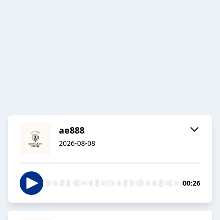
ae888
2026-08-08
00:26