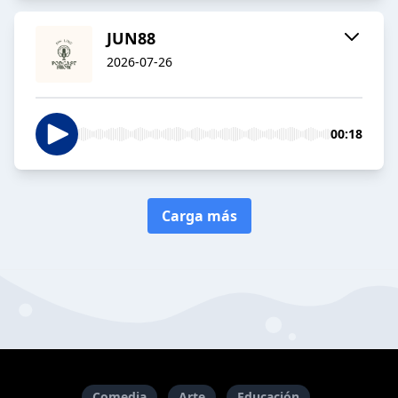
JUN88
2026-07-26
00:18
Carga más
Comedia
Arte
Educación