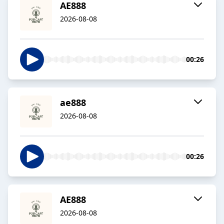
AE888
2026-08-08
00:26
ae888
2026-08-08
00:26
AE888
2026-08-08