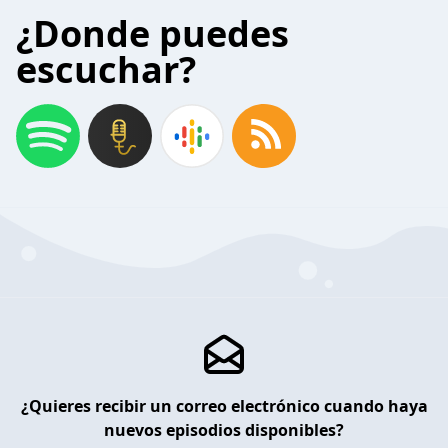
¿Donde puedes
escuchar?
¿Quieres recibir un correo electrónico cuando haya
nuevos episodios disponibles?