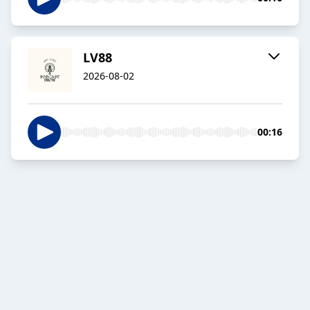
LV88
2026-08-02
00:16