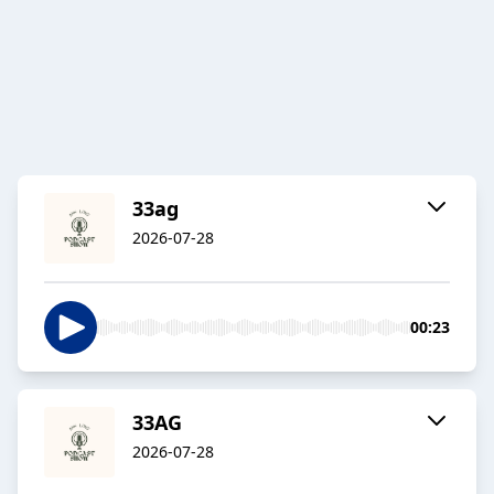
33ag
2026-07-28
00:23
33AG
2026-07-28