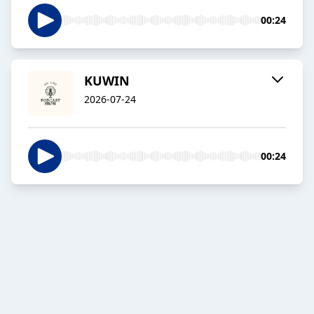
00:24
KUWIN
2026-07-24
00:24