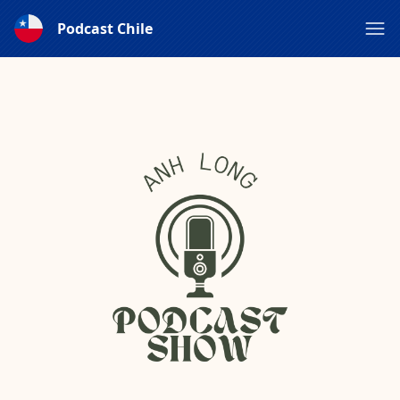
Podcast Chile