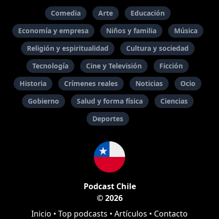
Comedia
Arte
Educación
Economía y empresa
Niños y familia
Música
Religión y espiritualidad
Cultura y sociedad
Tecnología
Cine y Televisión
Ficción
Historia
Crímenes reales
Noticias
Ocio
Gobierno
Salud y forma física
Ciencias
Deportes
Podcast Chile
© 2026
Inicio
•
Top podcasts
•
Artículos
•
Contacto