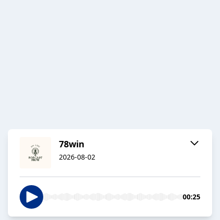
78win
2026-08-02
00:25