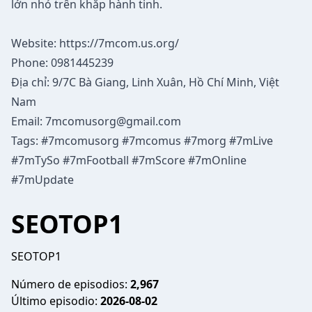
lớn nhỏ trên khắp hành tinh.
Website:
https://7mcom.us.org/
Phone: 0981445239
Địa chỉ: 9/7C Bà Giang, Linh Xuân, Hồ Chí Minh, Việt
Nam
Email:
7mcomusorg@gmail.com
Tags: #7mcomusorg #7mcomus #7morg #7mLive
#7mTySo #7mFootball #7mScore #7mOnline
#7mUpdate
SEOTOP1
SEOTOP1
Número de episodios:
2,967
Último episodio:
2026-08-02