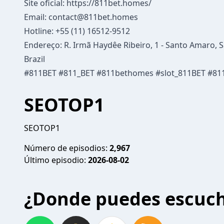
Site oficial:
https://811bet.homes/
Email:
contact@811bet.homes
Hotline: +55 (11) 16512-9512
Endereço: R. Irmã Haydêe Ribeiro, 1 - Santo Amaro, S
Brazil
#811BET #811_BET #811bethomes #slot_811BET #81
SEOTOP1
SEOTOP1
Número de episodios:
2,967
Último episodio:
2026-08-02
¿Donde puedes escuc