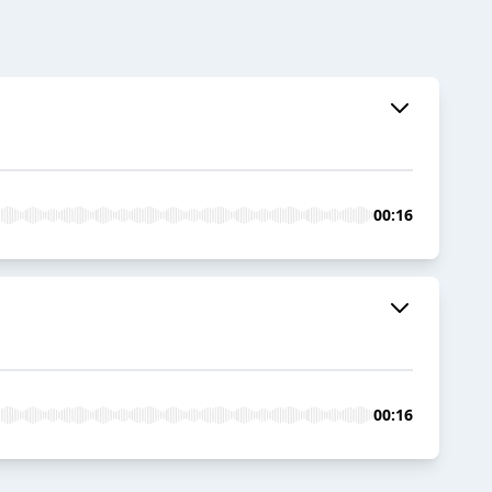
00:16
00:16