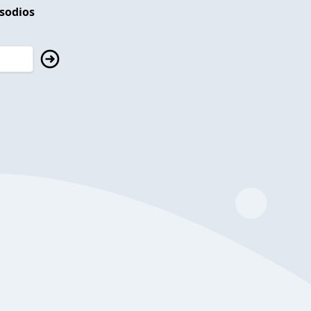
isodios