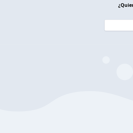
¿Quier