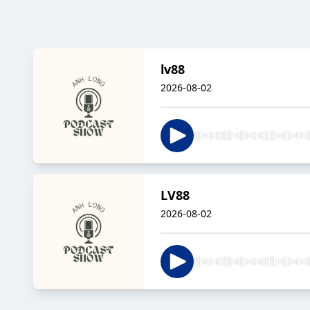
lv88
2026-08-02
LV88
2026-08-02