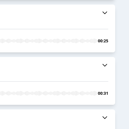
00:25
00:31