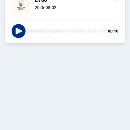
2026-08-02
00:16