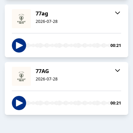
77ag
2026-07-28
00:21
77AG
2026-07-28
00:21