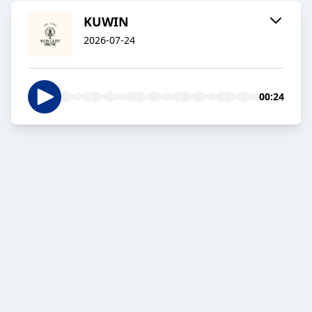
KUWIN
2026-07-24
00:24