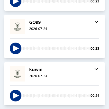
00:23
GO99
2026-07-24
00:23
kuwin
2026-07-24
00:24