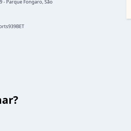
19 - Parque Fongaro, São
orts939BET
har?