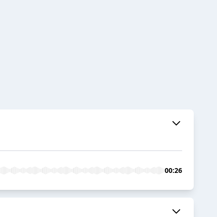
00:26