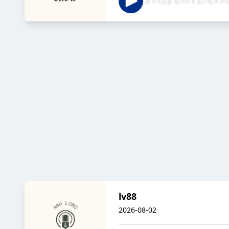
lv88
2026-08-02