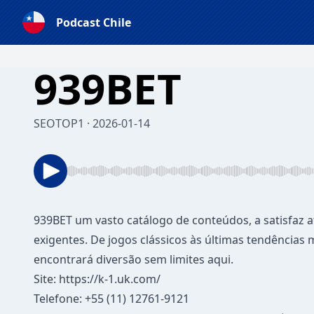
Podcast Chile
939BET
SEOTOP1 · 2026-01-14
939BET
um vasto catálogo de conteúdos, a satisfaz at
exigentes. De jogos clássicos às últimas tendências
encontrará diversão sem limites aqui.
Site:
https://k-1.uk.com/
Telefone: +55 (11) 12761-9121