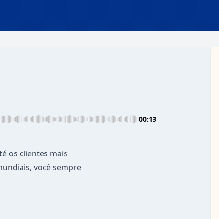
00:13
é os clientes mais
 mundiais, você sempre