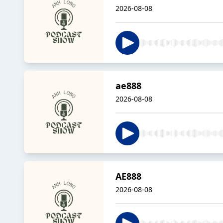
2026-08-08
ae888
2026-08-08
AE888
2026-08-08