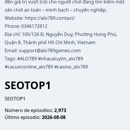
đến giá trị vượt trội cho người chơi đang tìm kiếm một
sân chơi an toàn – minh bạch – chuyên nghiệp.
Website:
https://alo789.contact/
Phone: 0346172812
Địa chỉ: 105/126 Đ. Nguyễn Duy, Phường Hưng Phú,
Quận 8, Thành phố Hồ Chí Minh, Vietnam
Email:
support@alo789games.com
Tags: #ALO789 #nhacaiuytin_alo789
#cacuoconline_alo789 #casino_alo789
SEOTOP1
SEOTOP1
Número de episodios:
2,973
Último episodio:
2026-08-08