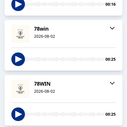
00:16
78win
2026-08-02
00:25
78WIN
2026-08-02
00:25