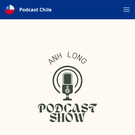
Podcast Chile