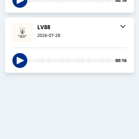
00:16
LV88
2026-07-28
00:16