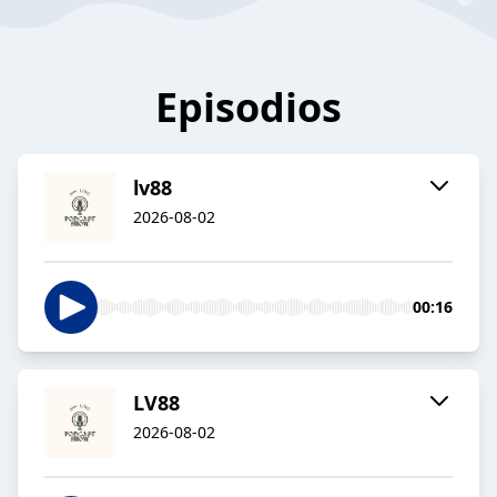
Episodios
lv88
2026-08-02
00:16
LV88
2026-08-02