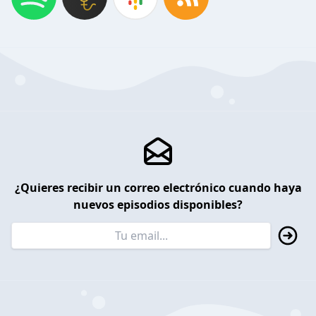
¿Quieres recibir un correo electrónico cuando haya
nuevos episodios disponibles?