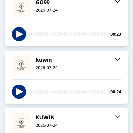
GO99
2026-07-24
00:23
kuwin
2026-07-24
00:24
KUWIN
2026-07-24