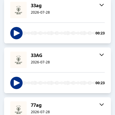
33ag
2026-07-28
00:23
33AG
2026-07-28
00:23
77ag
2026-07-28