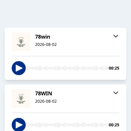
78win
2026-08-02
00:25
78WIN
2026-08-02
00:25