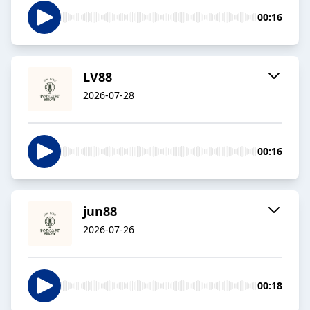
00:16
LV88
2026-07-28
00:16
jun88
2026-07-26
00:18