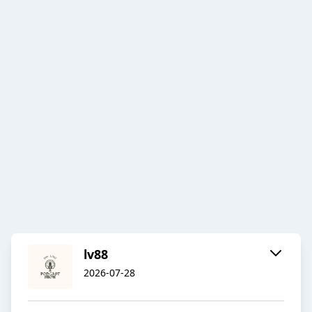
lv88
2026-07-28