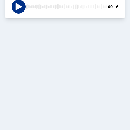
00:16