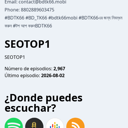
Email:
contact@bdtk66.mobi
Phone: 8802889603475
#BDTK66 #BD_TK66 #bdtk66mobi #BDTK66এর জন্য নিবন্ধন
করুন #টপ আপ করুনBDTK66
SEOTOP1
SEOTOP1
Número de episodios:
2,967
Último episodio:
2026-08-02
¿Donde puedes
escuchar?