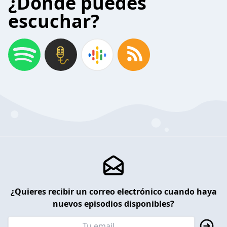
¿Donde puedes
escuchar?
¿Quieres recibir un correo electrónico cuando haya
nuevos episodios disponibles?