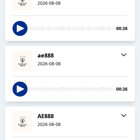
2026-08-08
00:26
ae888
2026-08-08
00:26
AE888
2026-08-08