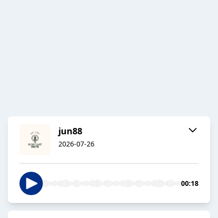
jun88
2026-07-26
00:18