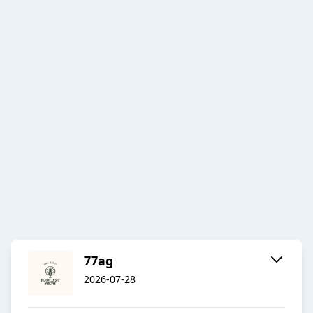
77ag
2026-07-28