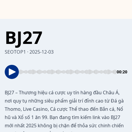
BJ27
SEOTOP1 · 2025-12-03
00:20
BJ27
– Thương hiệu cá cược uy tín hàng đầu Châu Á,
nơi quy tụ những siêu phẩm giải trí đỉnh cao từ Đá gà
Thomo, Live Casino, Cá cược Thể thao đến Bắn cá, Nổ
hũ và Xổ số 1 ăn 99. Bạn đang tìm kiếm link vào BJ27
mới nhất 2025 không bị chặn để thỏa sức chinh chiến