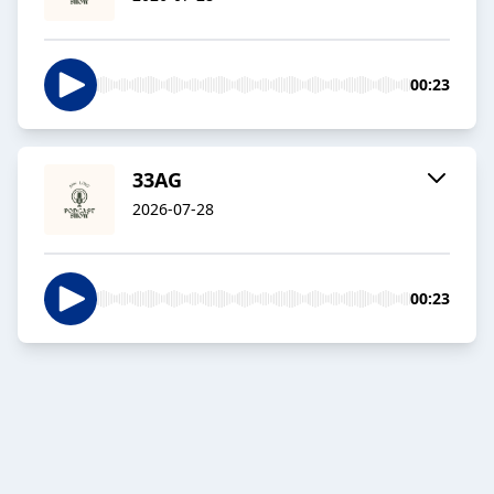
00:23
33AG
2026-07-28
00:23