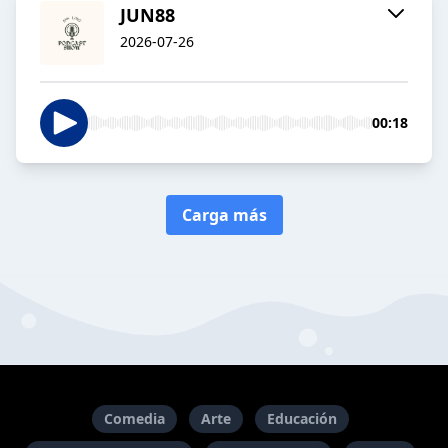
JUN88
2026-07-26
00:18
Carga más
Comedia
Arte
Educación