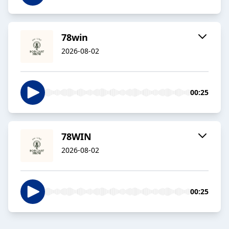
78win
2026-08-02
00:25
78WIN
2026-08-02
00:25