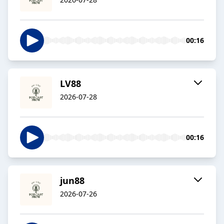
00:16
LV88
2026-07-28
00:16
jun88
2026-07-26