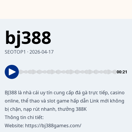
bj388
SEOTOP1 · 2026-04-17
00:21
BJ388
là nhà cái uy tín cung cấp đá gà trực tiếp, casino
online, thể thao và slot game hấp dẫn Link mới không
bị chặn, nạp rút nhanh, thưởng 388K
Thông tin chi tiết:
Website:
https://bj388games.com/