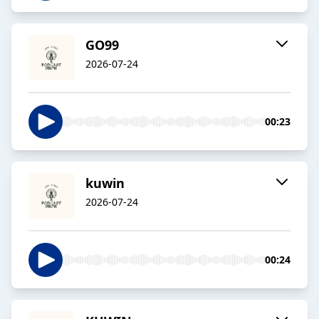
GO99
2026-07-24
00:23
kuwin
2026-07-24
00:24