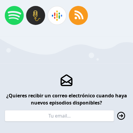
¿Quieres recibir un correo electrónico cuando haya
nuevos episodios disponibles?