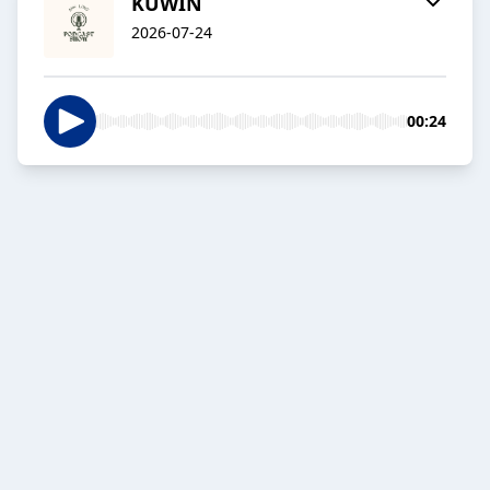
KUWIN
2026-07-24
00:24