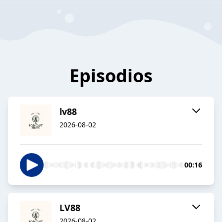
Episodios
lv88
2026-08-02
00:16
LV88
2026-08-02