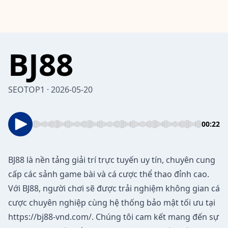
BJ88
SEOTOP1 · 2026-05-20
00:22
BJ88
là nền tảng giải trí trực tuyến uy tín, chuyên cung
cấp các sảnh game bài và cá cược thể thao đỉnh cao.
Với BJ88, người chơi sẽ được trải nghiệm không gian cá
cược chuyên nghiệp cùng hệ thống bảo mật tối ưu tại
https://bj88-vnd.com/. Chúng tôi cam kết mang đến sự