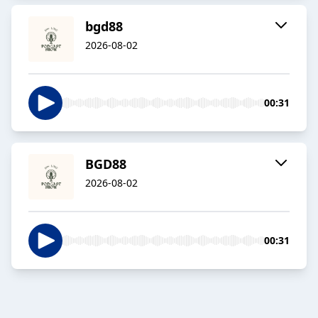
bgd88
2026-08-02
00:31
BGD88
2026-08-02
00:31