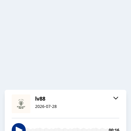
lv88
2026-07-28
00:16