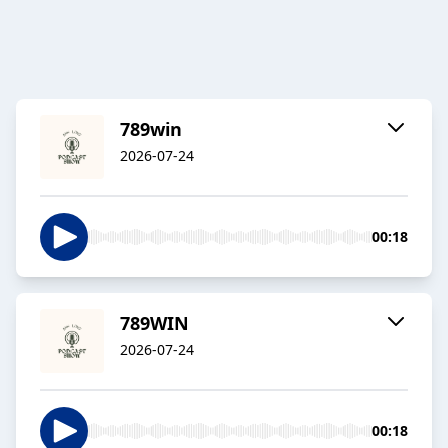
789win
2026-07-24
00:18
789WIN
2026-07-24
00:18