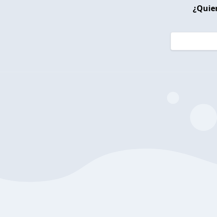
¿Quier