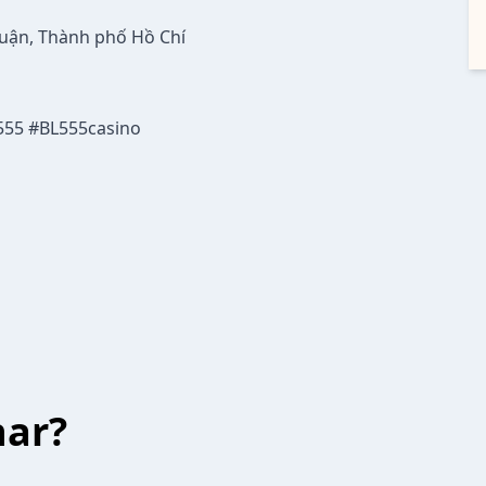
huận, Thành phố Hồ Chí
555 #BL555casino
har?