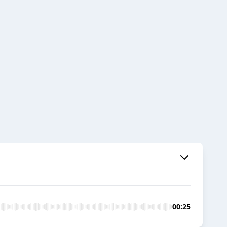
00:25