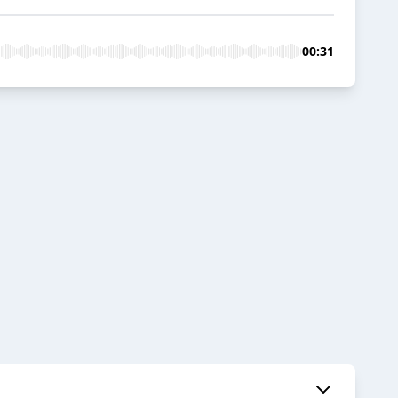
00:31