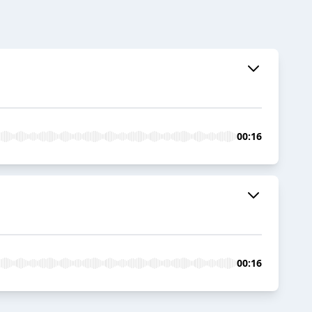
00:16
00:16