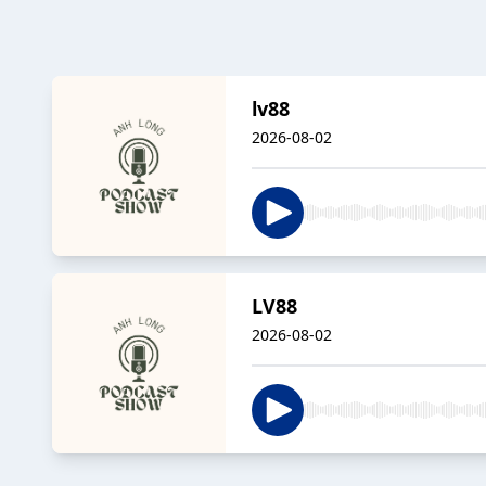
lv88
2026-08-02
LV88
2026-08-02