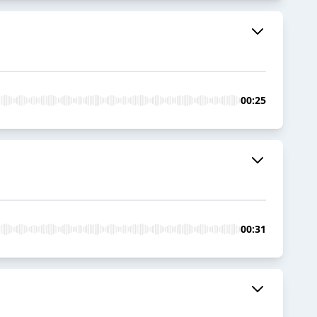
00:25
00:31