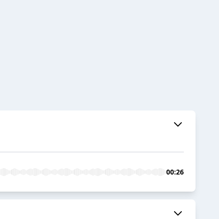
00:26