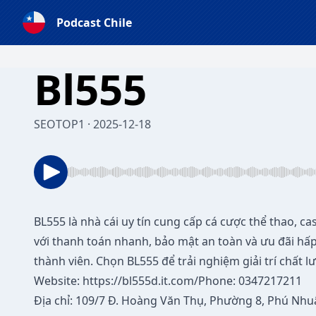
Podcast Chile
Bl555
SEOTOP1 · 2025-12-18
BL555
là nhà cái uy tín cung cấp cá cược thể thao, ca
với thanh toán nhanh, bảo mật an toàn và ưu đãi hấ
thành viên. Chọn BL555 để trải nghiệm giải trí chất 
Website:
https://bl555d.it.com/
Phone: 0347217211
Địa chỉ: 109/7 Đ. Hoàng Văn Thụ, Phường 8, Phú Nhu