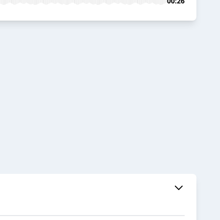
00:26