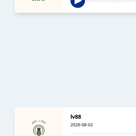
lv88
2026-08-02