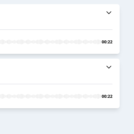
00:22
00:22