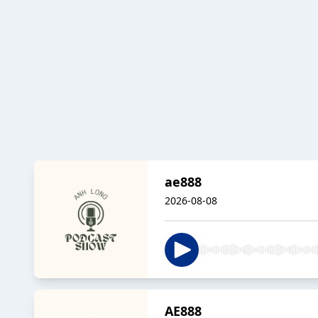
ae888
2026-08-08
AE888