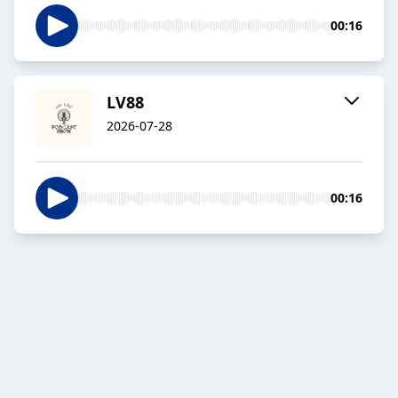
00:16
LV88
2026-07-28
00:16