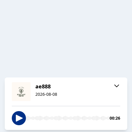
ae888
2026-08-08
00:26