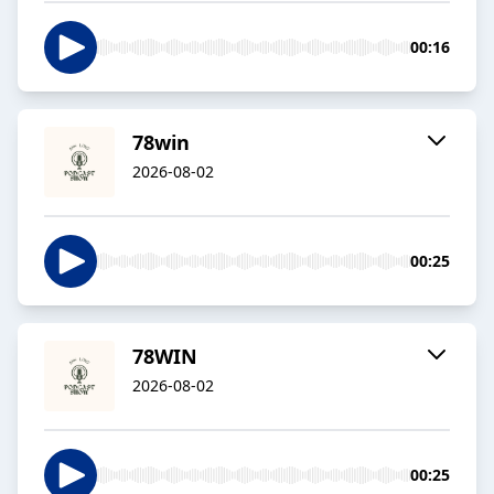
00:16
78win
2026-08-02
00:25
78WIN
2026-08-02
00:25