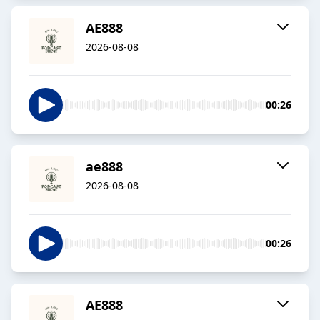
AE888
2026-08-08
00:26
ae888
2026-08-08
00:26
AE888