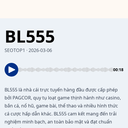
BL555
SEOTOP1 · 2026-03-06
00:18
BL555
là nhà cái trực tuyến hàng đầu được cấp phép
bởi PAGCOR, quy tụ loạt game thịnh hành như casino,
bắn cá, nổ hũ, game bài, thể thao và nhiều hình thức
cá cược hấp dẫn khác. BL555 cam kết mang đến trải
nghiệm minh bạch, an toàn bảo mật và đạt chuẩn