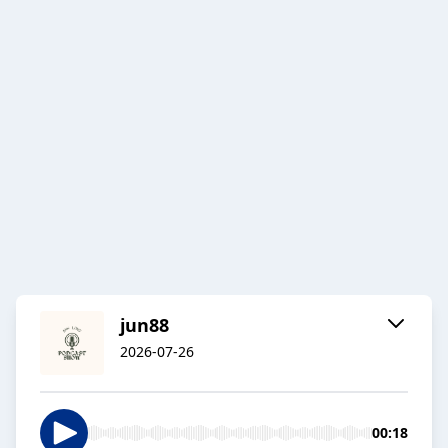
jun88
2026-07-26
00:18