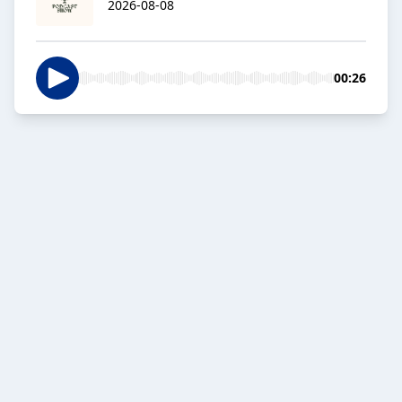
2026-08-08
00:26