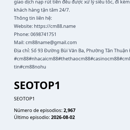
giao dịch nạp rút tiền đều được xử lý siêu tốc, đi kè
khách hàng tận tâm 24/7.
Thông tin liên hệ:
Website:
https://cm88.name
Phone: 0698741751
Mail:
cm88name@gmail.com
Địa chỉ: Số 93 Đường Bùi Văn Ba, Phường Tân Thuận
#cm88#nhacaicm88#thethaocm88#casinocm88#cm
tin#cm88nohu
SEOTOP1
SEOTOP1
Número de episodios:
2,967
Último episodio:
2026-08-02