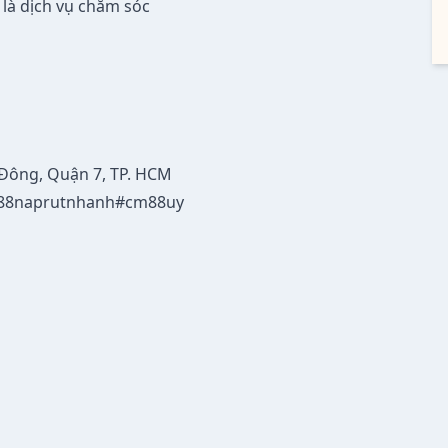
m là dịch vụ chăm sóc
 Đông, Quận 7, TP. HCM
88naprutnhanh#cm88uy