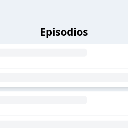
Episodios