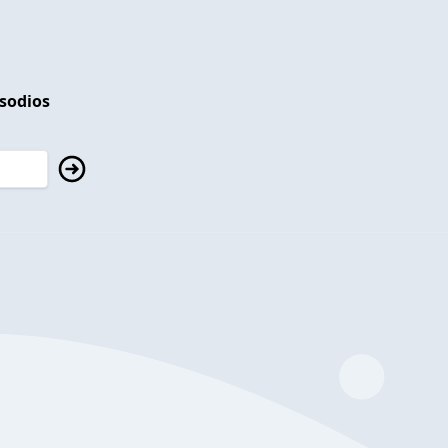
isodios