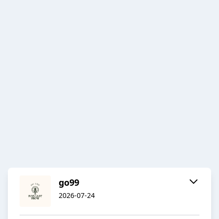
go99
2026-07-24