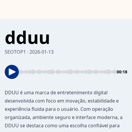
dduu
SEOTOP1 · 2026-01-13
00:18
DDUU
é uma marca de entretenimento digital
desenvolvida com foco em inovação, estabilidade e
experiência fluida para o usuário. Com operação
organizada, ambiente seguro e interface moderna, a
DDUU se destaca como uma escolha confiável para