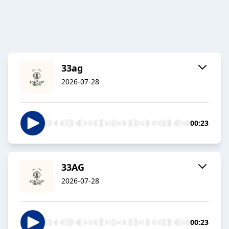
33ag
2026-07-28
00:23
33AG
2026-07-28
00:23