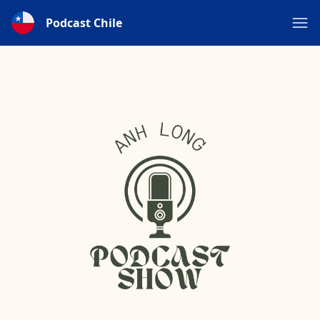
Podcast Chile