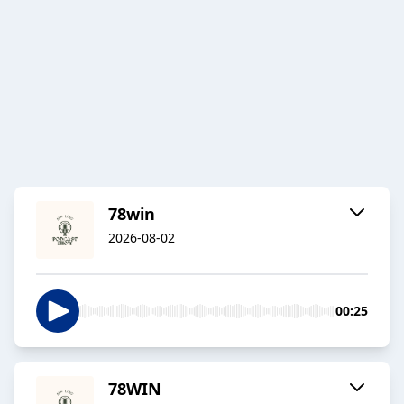
78win
2026-08-02
00:25
78WIN