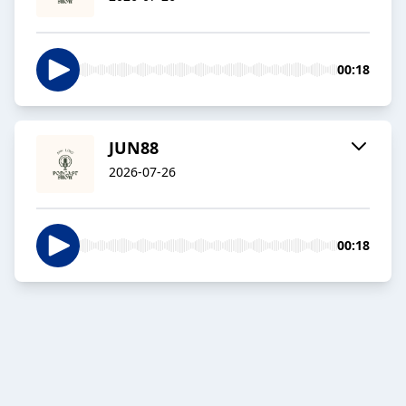
00:18
JUN88
2026-07-26
00:18