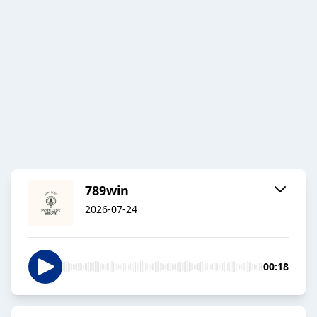
789win
2026-07-24
00:18