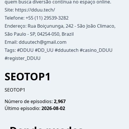
quem busca diversão contínua no espaço online.
Site:
https://dduu.tech/
Telefone: +55 (11) 29539-3282
Endereço: Rua Boiçununga, 242 - São João Climaco,
São Paulo - SP, 04254-050, Brazil
Email:
dduutech@gmail.com
Tags: #DDUU #DD_UU #dduutech #casino_DDUU
#register_DDUU
SEOTOP1
SEOTOP1
Número de episodios:
2,967
Último episodio:
2026-08-02