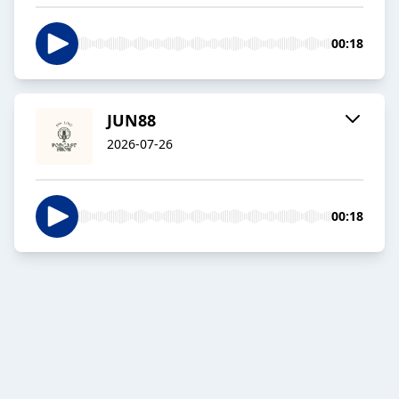
00:18
JUN88
2026-07-26
00:18