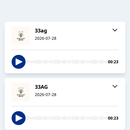
33ag
2026-07-28
00:23
33AG
2026-07-28
00:23