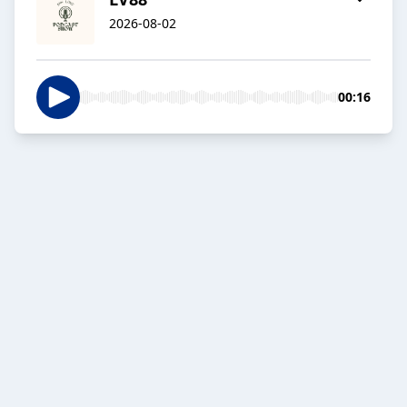
2026-08-02
00:16