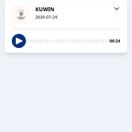
KUWIN
2026-07-24
00:24