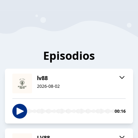
Episodios
lv88
2026-08-02
00:16
LV88