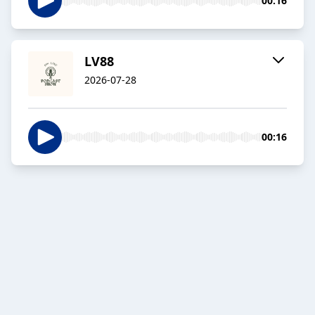
00:16
LV88
2026-07-28
00:16