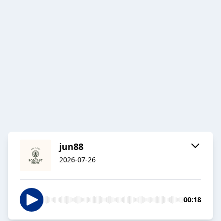
jun88
2026-07-26
00:18