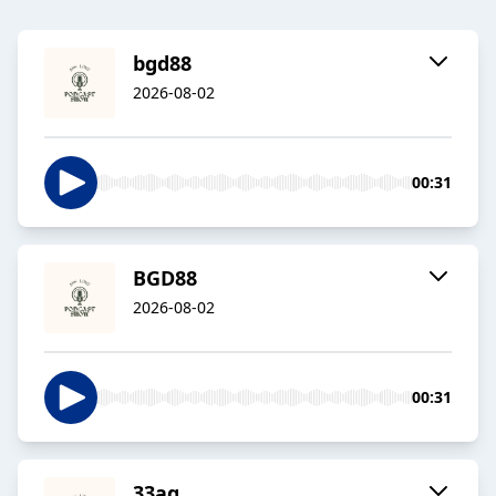
bgd88
2026-08-02
00:31
BGD88
2026-08-02
00:31
33ag