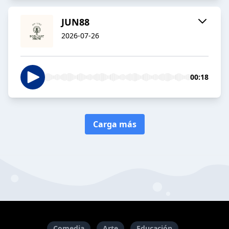
JUN88
2026-07-26
00:18
Carga más
Comedia
Arte
Educación