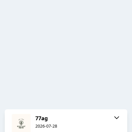
77ag
2026-07-28