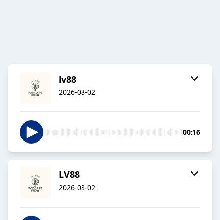
lv88
2026-08-02
00:16
LV88
2026-08-02