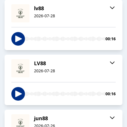
lv88
2026-07-28
00:16
LV88
2026-07-28
00:16
jun88
2026-07-26