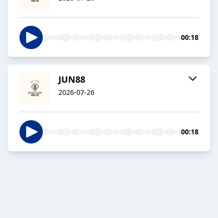
00:18
JUN88
2026-07-26
00:18