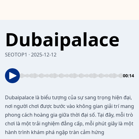
Dubaipalace
SEOTOP1 · 2025-12-12
00:14
Dubaipalace
là biểu tượng của sự sang trọng hiện đại,
nơi người chơi được bước vào không gian giải trí mang
phong cách hoàng gia giữa thời đại số. Tại đây, mỗi trò
chơi là một trải nghiệm đẳng cấp, mỗi phút giây là một
hành trình khám phá ngập tràn cảm hứng