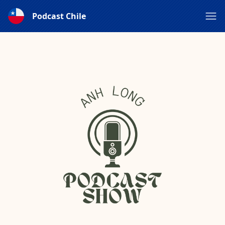
Podcast Chile