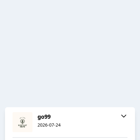
go99
2026-07-24